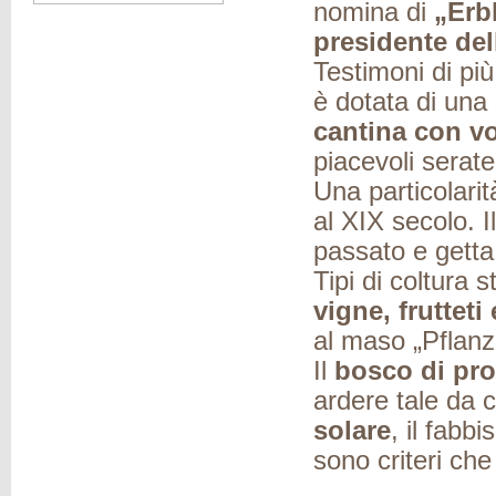
nomina di
„Erb
presidente del
Testimoni di pi
è dotata di una
cantina con vo
piacevoli serat
Una particolarit
al XIX secolo. I
passato e getta
Tipi di coltura 
vigne, frutteti
al maso „Pflanz
Il
bosco di pro
ardere tale da c
solare
, il fabbi
sono criteri ch