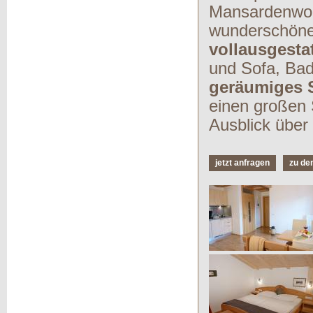
Mansardenwoh
wunderschöner
vollausgest
und Sofa, Ba
geräumiges 
einen großen 
Ausblick über
jetzt anfragen
zu de