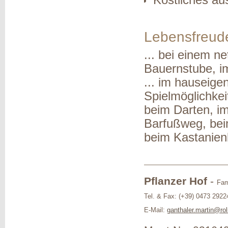
Lebensfreude
... bei einem n
Bauernstube, im
... im hauseige
Spielmöglichkei
beim Darten, im
Barfußweg, bei
beim Kastanienb
Pflanzer Hof
-
Fam
Tel. & Fax: (+39) 0473 2922
E-Mail:
ganthaler.martin@rol