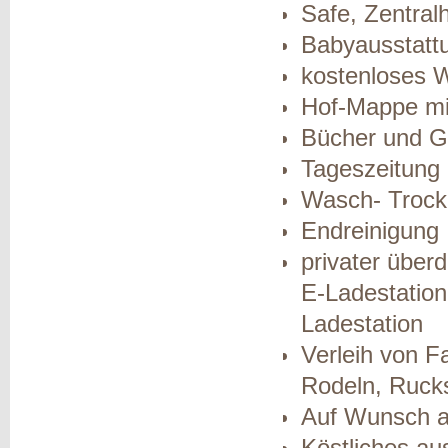
Safe, Zentral
Babyausstatt
kostenloses 
Hof-Mappe mit
Bücher und Ge
Tageszeitung 
Wasch- Trocke
Endreinigung
privater über
E-Ladestation
Ladestation
Verleih von F
Rodeln, Rucks
Auf Wunsch a
Köstliches a