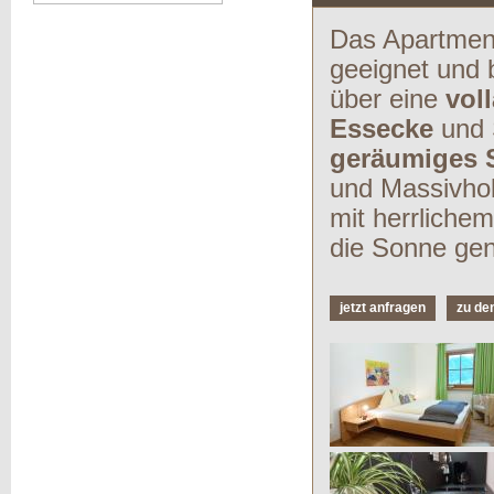
Das Apartment
geeignet und 
über eine
vol
Essecke
und 
geräumiges 
und Massivho
mit herrliche
die Sonne ge
jetzt anfragen
zu de