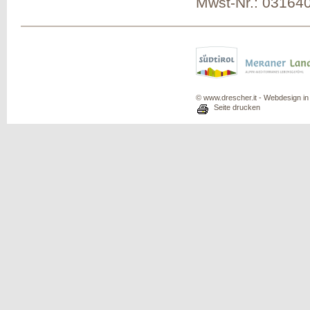
Mwst-Nr.: 03164
© www.drescher.it - Webdesign in 
Seite drucken