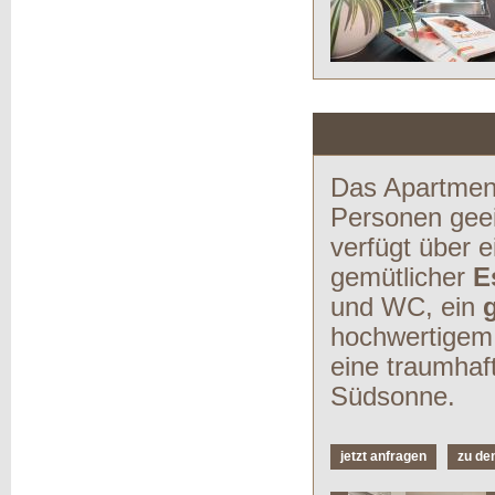
Das Apartment 
Personen geei
verfügt über 
gemütlicher
E
und WC, ein
hochwertigem
eine traumhaf
Südsonne.
jetzt anfragen
zu de