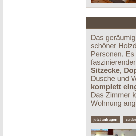
Das geräumig
schöner Holzde
Personen. Es 
faszinierende
Sitzecke
,
Dop
Dusche und W
komplett ein
Das Zimmer ka
Wohnung ange
jetzt anfragen
zu de